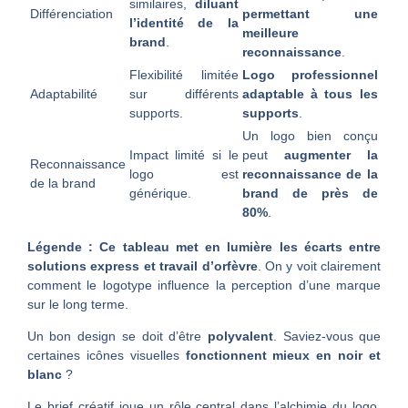
similaires,
diluant
Différenciation
permettant une
l’identité de la
meilleure
brand
.
reconnaissance
.
Flexibilité limitée
Logo professionnel
Adaptabilité
sur différents
adaptable à tous les
supports.
supports
.
Un logo bien conçu
Impact limité si le
peut
augmenter la
Reconnaissance
logo est
reconnaissance de la
de la brand
générique.
brand de près de
80%
.
Légende : Ce tableau met en lumière les écarts entre
solutions express et travail d’orfèvre
. On y voit clairement
comment le logotype influence la perception d’une marque
sur le long terme.
Un bon design se doit d’être
polyvalent
. Saviez-vous que
certaines icônes visuelles
fonctionnent mieux en noir et
blanc
?
Le brief créatif joue un rôle central dans l’alchimie du logo.