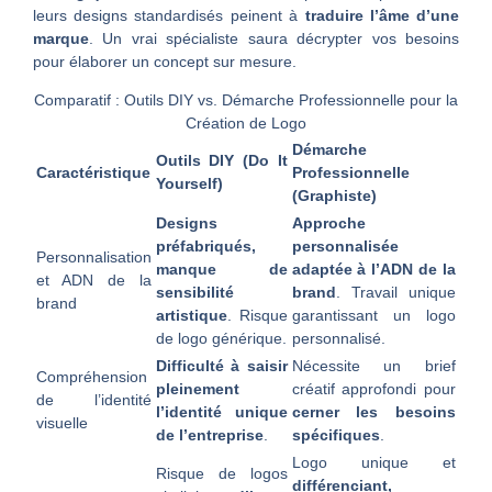
leurs designs standardisés peinent à
traduire l’âme d’une
marque
. Un vrai spécialiste saura décrypter vos besoins
pour élaborer un concept sur mesure.
Comparatif : Outils DIY vs. Démarche Professionnelle pour la
Création de Logo
Démarche
Outils DIY (Do It
Caractéristique
Professionnelle
Yourself)
(Graphiste)
Designs
Approche
préfabriqués,
personnalisée
Personnalisation
manque de
adaptée à l’ADN de la
et ADN de la
sensibilité
brand
. Travail unique
brand
artistique
. Risque
garantissant un logo
de logo générique.
personnalisé.
Difficulté à saisir
Nécessite un brief
Compréhension
pleinement
créatif approfondi pour
de l’identité
l’identité unique
cerner les besoins
visuelle
de l’entreprise
.
spécifiques
.
Logo unique et
Risque de logos
différenciant,