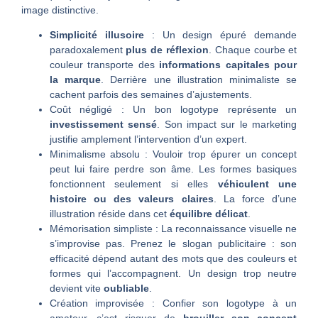
image distinctive.
Simplicité illusoire
: Un design épuré demande
paradoxalement
plus de réflexion
. Chaque courbe et
couleur transporte des
informations capitales pour
la marque
. Derrière une illustration minimaliste se
cachent parfois des semaines d’ajustements.
Coût négligé : Un bon logotype représente un
investissement sensé
. Son impact sur le marketing
justifie amplement l’intervention d’un expert.
Minimalisme absolu : Vouloir trop épurer un concept
peut lui faire perdre son âme. Les formes basiques
fonctionnent seulement si elles
véhiculent une
histoire ou des valeurs claires
. La force d’une
illustration réside dans cet
équilibre délicat
.
Mémorisation simpliste : La reconnaissance visuelle ne
s’improvise pas. Prenez le slogan publicitaire : son
efficacité dépend autant des mots que des couleurs et
formes qui l’accompagnent. Un design trop neutre
devient vite
oubliable
.
Création improvisée : Confier son logotype à un
amateur, c’est risquer de
brouiller son concept