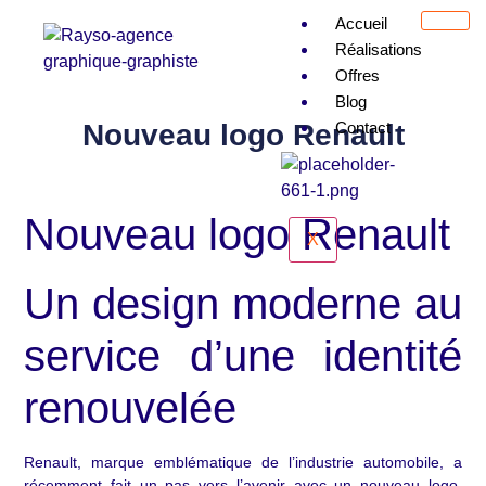
Accueil
Réalisations
Offres
Blog
Nouveau logo Renault
Contact
Nouveau logo Renault
X
Un design moderne au
service d’une identité
renouvelée
Renault, marque emblématique de l’industrie automobile, a
récemment fait un pas vers l’avenir avec un nouveau logo,